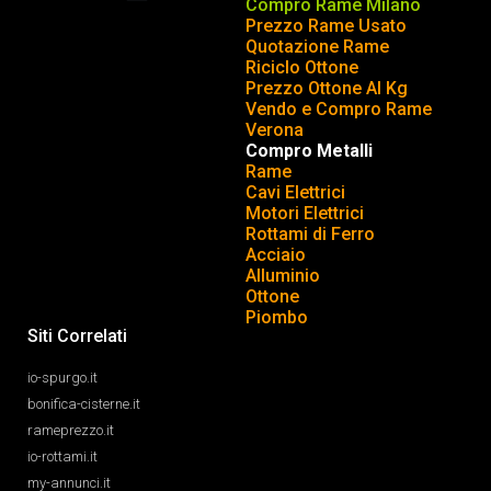
Compro Rame Milano
Prezzo Rame Usato
COMPRAVENDITA ROTTAMI
INSERISCI o TOGLI ANNUNCIO
Quotazione Rame
Riciclo Ottone
Prezzo Ottone Al Kg
Vendo e Compro Rame
Verona
Compro Metalli
Rame
Cavi Elettrici
Motori Elettrici
Rottami di Ferro
Acciaio
Alluminio
Ottone
Piombo
Siti Correlati
io-spurgo.it
bonifica-cisterne.it
rameprezzo.it
io-rottami.it
my-annunci.it