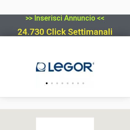
>> Inserisci Annuncio <<
24.730 Click Settimanali