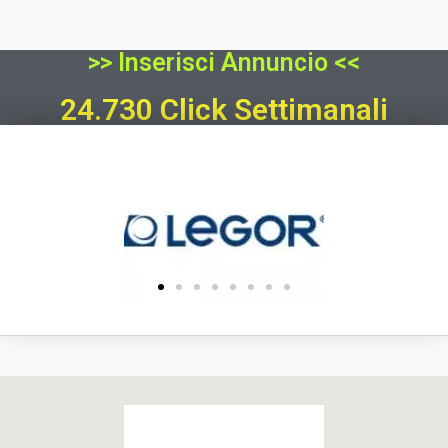
>> Inserisci Annuncio <<
24.730 Click Settimanali