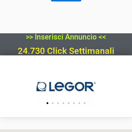
>> Inserisci Annuncio <<
24.730 Click Settimanali