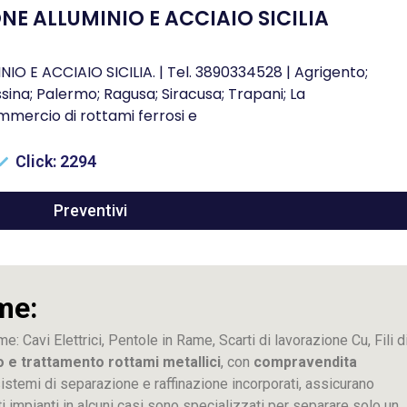
E ALLUMINIO E ACCIAIO SICILIA
E ACCIAIO SICILIA. | Tel. 3890334528 | Agrigento;
sina; Palermo; Ragusa; Siracusa; Trapani; La
mercio di rottami ferrosi e
Click: 2294
Preventivi
me:
me: Cavi Elettrici, Pentole in Rame, Scarti di lavorazione
Cu
, Fili d
o e trattamento rottami metallici
, con
compravendita
ti sistemi di separazione e raffinazione incorporati, assicurano
sti impianti in alcuni casi sono specializzati per separare solo un