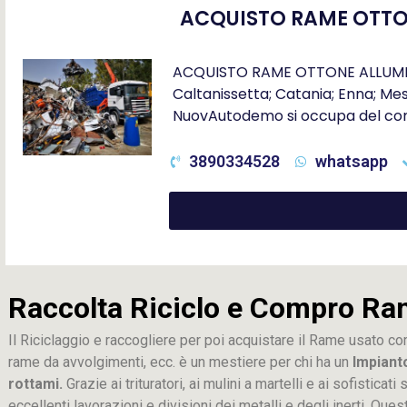
ACQUISTO RAME OTTON
ACQUISTO RAME OTTONE ALLUMINIO 
Caltanissetta; Catania; Enna; Mes
NuovAutodemo si occupa del com
3890334528
whatsapp
Raccolta Riciclo e Compro Ra
Il Riciclaggio e raccogliere per poi acquistare il Rame usato co
rame da avvolgimenti, ecc. è un mestiere per chi ha un
Impiant
rottami.
Grazie ai trituratori, ai mulini a martelli e ai sofistica
eccellenti lavorazioni e divisioni dei metalli e degli inerti. Que