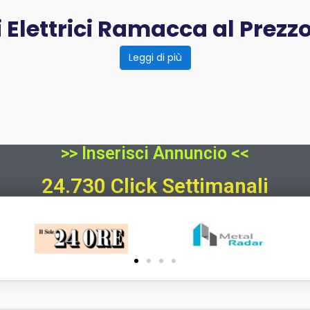
Elettrici Ramacca al Prezz
Leggi di più
>> Inserisci Annuncio <<
24.730 Click Settimanali