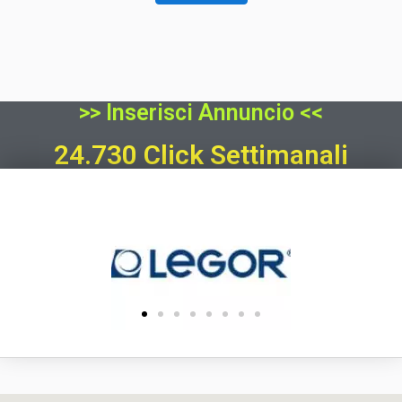
>> Inserisci Annuncio <<
24.730 Click Settimanali