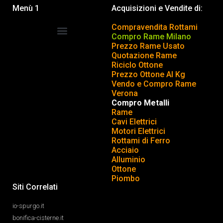
Menù 1
Acquisizioni e Vendite di:
Compravendita Rottami
Compro Rame Milano
Prezzo Rame Usato
COMPRAVENDITA ROTTAMI
INSERISCI o TOGLI ANNUNCIO
Quotazione Rame
Riciclo Ottone
Prezzo Ottone Al Kg
Vendo e Compro Rame
Verona
Compro Metalli
Rame
Cavi Elettrici
Motori Elettrici
Rottami di Ferro
Acciaio
Alluminio
Ottone
Piombo
Siti Correlati
io-spurgo.it
bonifica-cisterne.it