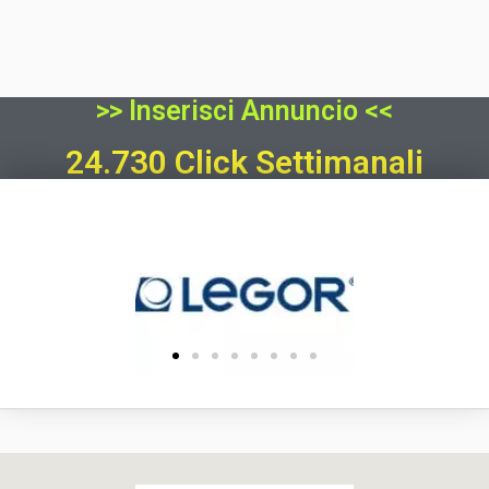
>> Inserisci Annuncio <<
24.730 Click Settimanali