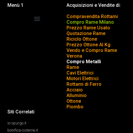
Menù 1
Acquisizioni e Vendite di:
Compravendita Rottami
Compro Rame Milano
Prezzo Rame Usato
COMPRAVENDITA ROTTAMI
INSERISCI o TOGLI ANNUNCIO
Quotazione Rame
Riciclo Ottone
Prezzo Ottone Al Kg
Vendo e Compro Rame
Verona
Compro Metalli
Rame
Cavi Elettrici
Motori Elettrici
Rottami di Ferro
Acciaio
Alluminio
Ottone
Piombo
Siti Correlati
io-spurgo.it
bonifica-cisterne.it