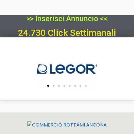
>> Inserisci Annuncio <<
24.730 Click Settimanali