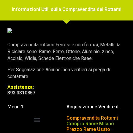
Informazioni Utili sulla Compravendita dei Rottami
Compravendita rottami Ferrosi e non ferrosi, Metalli da
Riciclare sono: Rame, Ferro, Ottone, Aluminio, zinco,
Acciaio, Widia, Schede Elettroniche Raee,
Per Segnalazione Annunci non veritieri si prega di
contattare
Assistenza:
393 3310857
Menù 1
Acquisizioni e Vendite di:
Compravendita Rottami
Compro Rame Milano
Prezzo Rame Usato
COMPRAVENDITA ROTTAMI
INSERISCI o TOGLI ANNUNCIO