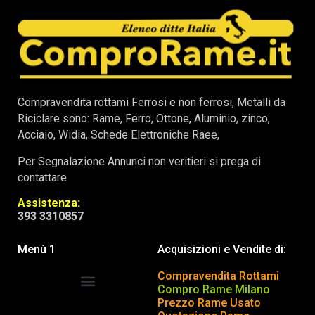
Compravendita rottami Ferrosi e non ferrosi, Metalli da
Riciclare sono: Rame, Ferro, Ottone, Aluminio, zinco,
Acciaio, Widia, Schede Elettroniche Raee,
Per Segnalazione Annunci non veritieri si prega di
contattare
Assistenza:
393 3310857
Menù 1
Acquisizioni e Vendite di:
Compravendita Rottami
Compro Rame Milano
Prezzo Rame Usato
COMPRAVENDITA ROTTAMI
INSERISCI o TOGLI ANNUNCIO