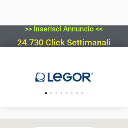
>> Inserisci Annuncio <<
24.730 Click Settimanali