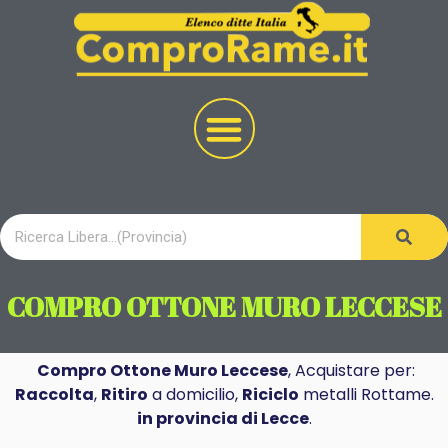
COMPRO OTTONE MURO LECCESE
Compro Ottone Muro Leccese
, Acquistare per:
Raccolta
,
Ritiro
a domicilio,
Riciclo
metalli Rottame.
in provincia di Lecce
.