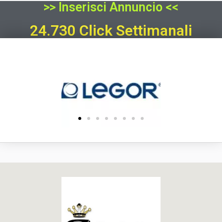
>> Inserisci Annuncio <<
24.730 Click Settimanali