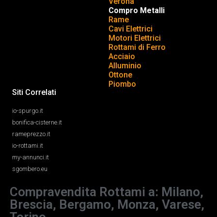
Verona
Compro Metalli
Rame
Cavi Elettrici
Motori Elettrici
Rottami di Ferro
Acciaio
Alluminio
Ottone
Piombo
Siti Correlati
io-spurgo.it
bonifica-cisterne.it
rameprezzo.it
io-rottami.it
my-annunci.it
sgombero.eu
Compravendita Rottami a: Milano,
Brescia, Bergamo, Monza, Varese,