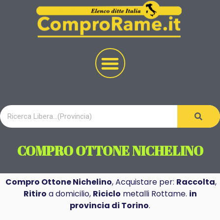
COMPRO OTTONE NICHELINO
Compro Ottone Nichelino
, Acquistare per:
Raccolta
,
Ritiro
a domicilio,
Riciclo
metalli Rottame.
in
provincia di Torino
.