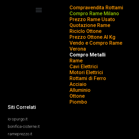
Compravendita Rottami
Compro Rame Milano
Prezzo Rame Usato
COMPRAVENDITA ROTTAMI
INSERISCI o TOGLI ANNUNCIO
Quotazione Rame
Riciclo Ottone
Prezzo Ottone Al Kg
Vendo e Compro Rame
Verona
Compro Metalli
Rame
Cavi Elettrici
Motori Elettrici
Rottami di Ferro
Acciaio
Alluminio
Ottone
Piombo
Siti Correlati
io-spurgo.it
bonifica-cisterne.it
rameprezzo.it