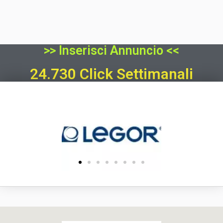
>> Inserisci Annuncio <<
24.730 Click Settimanali