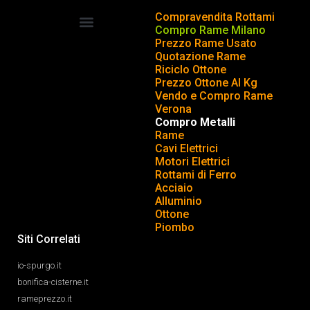
Compravendita Rottami
Compro Rame Milano
Prezzo Rame Usato
COMPRAVENDITA ROTTAMI
INSERISCI o TOGLI ANNUNCIO
Quotazione Rame
Riciclo Ottone
Prezzo Ottone Al Kg
Vendo e Compro Rame
Verona
Compro Metalli
Rame
Cavi Elettrici
Motori Elettrici
Rottami di Ferro
Acciaio
Alluminio
Ottone
Piombo
Siti Correlati
io-spurgo.it
bonifica-cisterne.it
rameprezzo.it